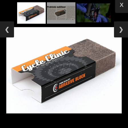
X
❮
❯