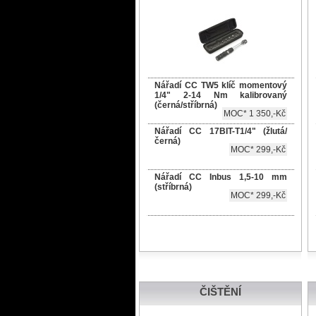
Nářadí CC TW5 klíč momentový
1/4" 2-14 Nm kalibrovaný
(černá/stříbrná)
MOC* 1 350,-Kč
Nářadí CC 17BIT-T1/4" (žlutá/
černá)
MOC* 299,-Kč
Nářadí CC Inbus 1,5-10 mm
(stříbrná)
MOC* 299,-Kč
ČIŠTĚNÍ