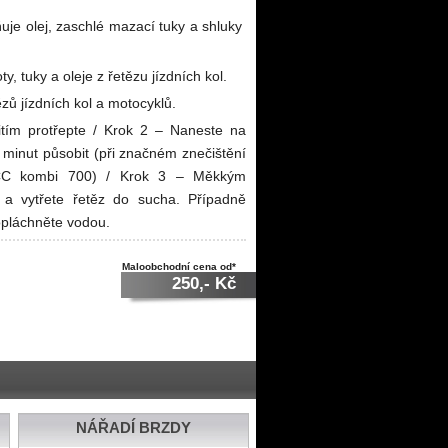
uje olej, zaschlé mazací tuky a shluky
y, tuky a oleje z řetězu jízdních kol.
zů jízdních kol a motocyklů.
tím protřepte / Krok 2 – Naneste na
 minut působit (při značném znečištění
. CC kombi 700) / Krok 3 – Měkkým
t a vytřete řetěz do sucha. Případně
pláchněte vodou.
Maloobchodní cena od*
250,- Kč
NÁŘADÍ BRZDY