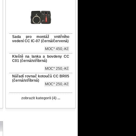
Sada pro montáž vnitřního
vedení CC IC-07 (černá/červená)
MOC* 450,-Kč
Kleště na lanka a bovdeny CC
C01 (černá/stříbrná)
MOC* 250,-Kč
Nářadí rovnač kotoučů CC BR05
(černá/stříbrná)
MOC* 250,-Kč
zobrazit kategorii (4) ...