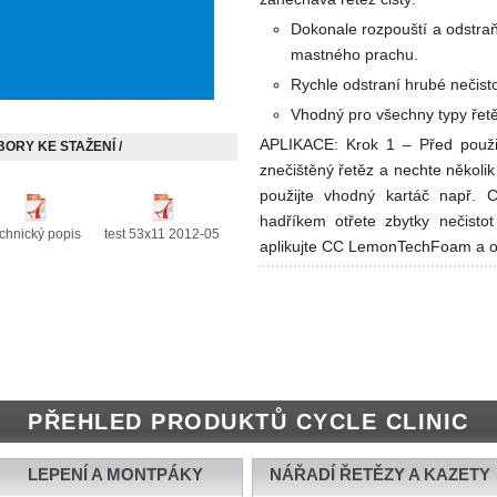
Dokonale rozpouští a odstraň
mastného prachu.
Rychle odstraní hrubé nečistot
Vhodný pro všechny typy řetě
APLIKACE: Krok 1 – Před použi
BORY KE STAŽENÍ /
znečištěný řetěz a nechte několik
použijte vhodný kartáč např
hadříkem otřete zbytky nečisto
echnický popis
test 53x11 2012-05
aplikujte CC LemonTechFoam a o
PŘEHLED PRODUKTŮ CYCLE CLINIC
LEPENÍ A MONTPÁKY
NÁŘADÍ ŘETĚZY A KAZETY