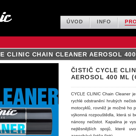
ÚVOD
INFO
PR
LE CLINIC CHAIN CLEANER AEROSOL 400
ČISTIČ CYCLE CLI
AEROSOL 400 ML (
CYCLE CLINIC Chain Cleaner je 
rychlé odstranění hrubých nečisto
motocyklů, rovněž je možné ho po
výkonná rozpouštědla, která si 
nánosy nečistot. Kapalina je vy
nejtěsnějších spojů, které uv
zanechává řetěz čistý.