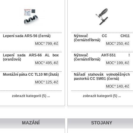
Lepení sada ARS-56 (černá)
Nýtovač CC CH11
(černá/stříbrná)
MOC* 799,-Kč
MOC* 250,-Kč
Lepení sada ARS-66 AL box
Nýtovač AHT-551 !
(oranžová)
(černá/stříbrná)
MOC* 495,-Kč
MOC* 199,-Kč
Montážní páka CC TL10 MI (žlutá)
Nářadí stahovák volnoběžných
pastorků CC SW01 (černá)
MOC* 125,-Kč
MOC* 140,-Kč
zobrazit kategorii (5) ...
zobrazit kategorii (5) ...
MAZÁNÍ
STOJANY