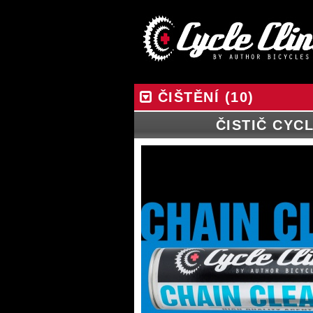
ČIŠTĚNÍ (10)
ČISTIČ CYC