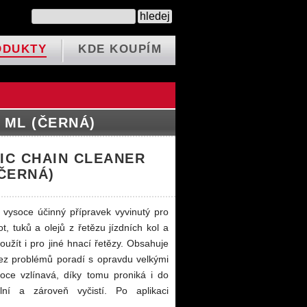
ODUKTY
KDE KOUPÍM
 ML (ČERNÁ)
NIC CHAIN CLEANER
ČERNÁ)
vysoce účinný přípravek vyvinutý pro
t, tuků a olejů z řetězu jízdních kol a
užít i pro jiné hnací řetězy. Obsahuje
bez problémů poradí s opravdu velkými
soce vzlínavá, díky tomu proniká i do
olní a zároveň vyčistí. Po aplikaci