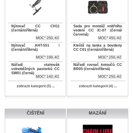
Nýtovač CC CH11
Sada pro montáž vnitřního
(černá/stříbrná)
vedení CC IC-07 (černá/
červená)
MOC* 250,-Kč
MOC* 450,-Kč
Nýtovač AHT-551 !
Kleště na lanka a bovdeny
(černá/stříbrná)
CC C01 (černá/stříbrná)
MOC* 199,-Kč
MOC* 250,-Kč
Nářadí stahovák
Nářadí rovnač kotoučů CC
volnoběžných pastorků CC
BR05 (černá/stříbrná)
SW01 (černá)
MOC* 140,-Kč
MOC* 250,-Kč
zobrazit kategorii (5) ...
zobrazit kategorii (4) ...
ČIŠTĚNÍ
MAZÁNÍ