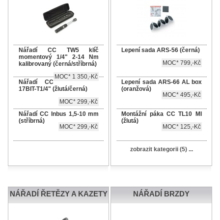
Nářadí CC TW5 klíč
Lepení sada ARS-56 (černá)
momentový 1/4" 2-14 Nm
MOC* 799,-Kč
kalibrovaný (černá/stříbrná)
MOC* 1 350,-Kč
Nářadí CC
Lepení sada ARS-66 AL box
17BIT-T1/4" (žlutá/černá)
(oranžová)
MOC* 495,-Kč
MOC* 299,-Kč
Nářadí CC Inbus 1,5-10 mm
Montážní páka CC TL10 MI
(stříbrná)
(žlutá)
MOC* 299,-Kč
MOC* 125,-Kč
zobrazit kategorii (5) ...
NÁŘADÍ ŘETĚZY A KAZETY
NÁŘADÍ BRZDY