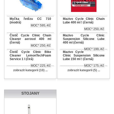
Myčka řetězu CC 710
Mazivo Cycle Clinic Chain
(modrá)
Lube 400 ml ! (černá)
MOC* 595,-Kč
MOC* 250,-Kč
Čistič Cycle Clinic Chain
Mazivo Cycle Clinic
Cleaner aerosol 400 ml
Suspension Silicone Lube
(černá)
400 ml (černá)
MOC* 250,-Kč
MOC* 199,-Kč
Čistič Cycle Clinic Bike
Mazivo Cycle
Cleaner LemonTechFoam
Clinic Suspension Silicone
Service 1 l (čirá)
Lube 150 ml ! (černá)
MOC* 225,-Kč
MOC* 175,-Kč
zobrazit kategorii (10) ...
zobrazit kategorii (5) ...
STOJANY