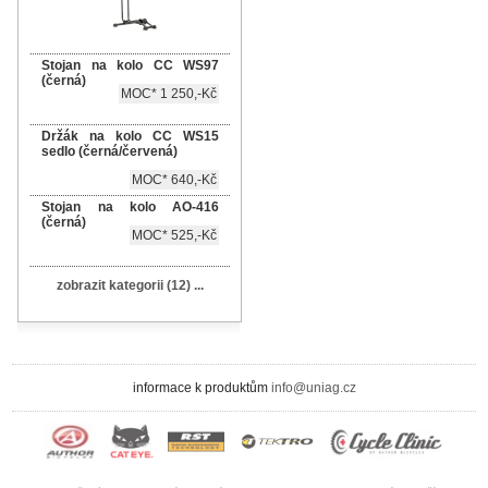
Stojan na kolo CC WS97
(černá)
MOC* 1 250,-Kč
Držák na kolo CC WS15
sedlo (černá/červená)
MOC* 640,-Kč
Stojan na kolo AO-416
(černá)
MOC* 525,-Kč
zobrazit kategorii (12) ...
informace k produktům
info@uniag.cz