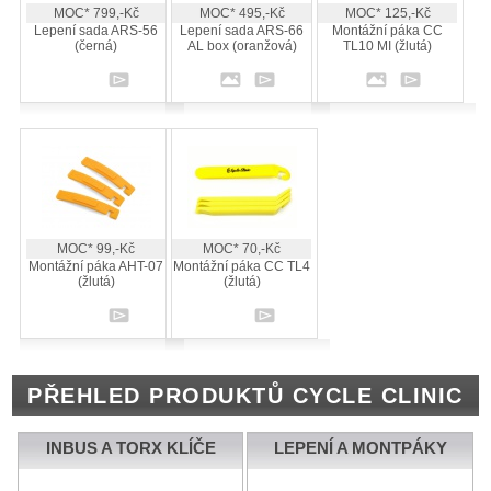
MOC* 799,-Kč
MOC* 495,-Kč
MOC* 125,-Kč
Lepení sada ARS-56
Lepení sada ARS-66
Montážní páka CC
(černá)
AL box (oranžová)
TL10 MI (žlutá)
MOC* 99,-Kč
MOC* 70,-Kč
Montážní páka AHT-07
Montážní páka CC TL4
(žlutá)
(žlutá)
PŘEHLED PRODUKTŮ CYCLE CLINIC
INBUS A TORX KLÍČE
LEPENÍ A MONTPÁKY