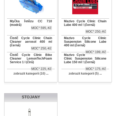
Myčka řetězu CC 710
Mazivo Cycle Clinic Chain
(modrá)
Lube 400 ml ! (černá)
MOC* 595,-Kč
MOC* 250,-Kč
Čistič Cycle Clinic Chain
Mazivo Cycle Clinic
Cleaner aerosol 400 ml
Suspension Silicone Lube
(černá)
400 ml (černá)
MOC* 250,-Kč
MOC* 199,-Kč
Čistič Cycle Clinic Bike
Mazivo Cycle
Cleaner LemonTechFoam
Clinic Suspension Silicone
Service 1 l (čirá)
Lube 150 ml ! (černá)
MOC* 225,-Kč
MOC* 175,-Kč
zobrazit kategorii (10) ...
zobrazit kategorii (5) ...
STOJANY