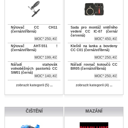
Nýtovač CC CH11
Sada pro montáž vnitřního
(černá/stříbrná)
vedení CC IC-07 (černá/
červená)
MOC* 250,-Kč
MOC* 450,-Kč
Nýtovač AHT-551 !
Kleště na lanka a bovdeny
(černá/stříbrná)
CC C01 (černá/stříbrná)
MOC* 199,-Kč
MOC* 250,-Kč
Nářadí stahovák
Nářadí rovnač kotoučů CC
volnoběžných pastorků CC
BR05 (černá/stříbrná)
SW01 (černá)
MOC* 140,-Kč
MOC* 250,-Kč
zobrazit kategorii (5) ...
zobrazit kategorii (4) ...
ČIŠTĚNÍ
MAZÁNÍ