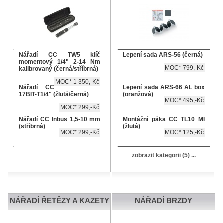
Nářadí CC TW5 klíč
Lepení sada ARS-56 (černá)
momentový 1/4" 2-14 Nm
MOC* 799,-Kč
kalibrovaný (černá/stříbrná)
MOC* 1 350,-Kč
Nářadí CC
Lepení sada ARS-66 AL box
17BIT-T1/4" (žlutá/černá)
(oranžová)
MOC* 495,-Kč
MOC* 299,-Kč
Nářadí CC Inbus 1,5-10 mm
Montážní páka CC TL10 MI
(stříbrná)
(žlutá)
MOC* 299,-Kč
MOC* 125,-Kč
zobrazit kategorii (5) ...
NÁŘADÍ ŘETĚZY A KAZETY
NÁŘADÍ BRZDY