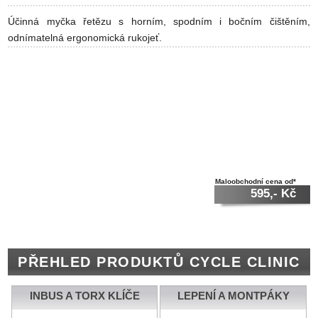
Účinná myčka řetězu s horním, spodním i bočním čištěním,
odnímatelná ergonomická rukojeť.
Maloobchodní cena od*
595,- Kč
PŘEHLED PRODUKTŮ CYCLE CLINIC
INBUS A TORX KLÍČE
LEPENÍ A MONTPÁKY