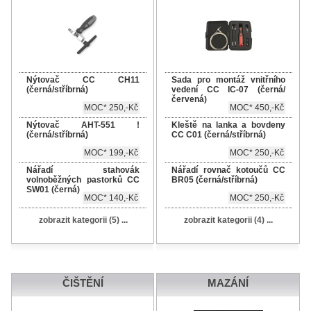
Nýtovač CC CH11
Sada pro montáž vnitřního
(černá/stříbrná)
vedení CC IC-07 (černá/
červená)
MOC* 250,-Kč
MOC* 450,-Kč
Nýtovač AHT-551 !
Kleště na lanka a bovdeny
(černá/stříbrná)
CC C01 (černá/stříbrná)
MOC* 199,-Kč
MOC* 250,-Kč
Nářadí stahovák
Nářadí rovnač kotoučů CC
volnoběžných pastorků CC
BR05 (černá/stříbrná)
SW01 (černá)
MOC* 140,-Kč
MOC* 250,-Kč
zobrazit kategorii (5) ...
zobrazit kategorii (4) ...
ČIŠTĚNÍ
MAZÁNÍ