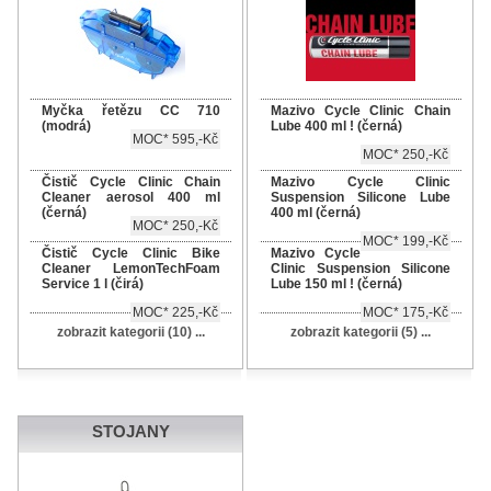
Myčka řetězu CC 710
Mazivo Cycle Clinic Chain
(modrá)
Lube 400 ml ! (černá)
MOC* 595,-Kč
MOC* 250,-Kč
Čistič Cycle Clinic Chain
Mazivo Cycle Clinic
Cleaner aerosol 400 ml
Suspension Silicone Lube
(černá)
400 ml (černá)
MOC* 250,-Kč
MOC* 199,-Kč
Čistič Cycle Clinic Bike
Mazivo Cycle
Cleaner LemonTechFoam
Clinic Suspension Silicone
Service 1 l (čirá)
Lube 150 ml ! (černá)
MOC* 225,-Kč
MOC* 175,-Kč
zobrazit kategorii (10) ...
zobrazit kategorii (5) ...
STOJANY