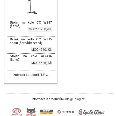
Stojan na kolo CC WS97
(černá)
MOC* 1 250,-Kč
Držák na kolo CC WS15
sedlo (černá/červená)
MOC* 640,-Kč
Stojan na kolo AO-416
(černá)
MOC* 525,-Kč
zobrazit kategorii (12) ...
informace k produktům
info@uniag.cz