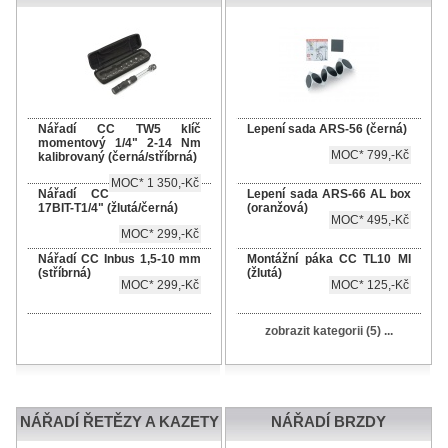
Nářadí CC TW5 klíč
Lepení sada ARS-56 (černá)
momentový 1/4" 2-14 Nm
MOC* 799,-Kč
kalibrovaný (černá/stříbrná)
MOC* 1 350,-Kč
Nářadí CC
Lepení sada ARS-66 AL box
17BIT-T1/4" (žlutá/černá)
(oranžová)
MOC* 495,-Kč
MOC* 299,-Kč
Nářadí CC Inbus 1,5-10 mm
Montážní páka CC TL10 MI
(stříbrná)
(žlutá)
MOC* 299,-Kč
MOC* 125,-Kč
zobrazit kategorii (5) ...
NÁŘADÍ ŘETĚZY A KAZETY
NÁŘADÍ BRZDY